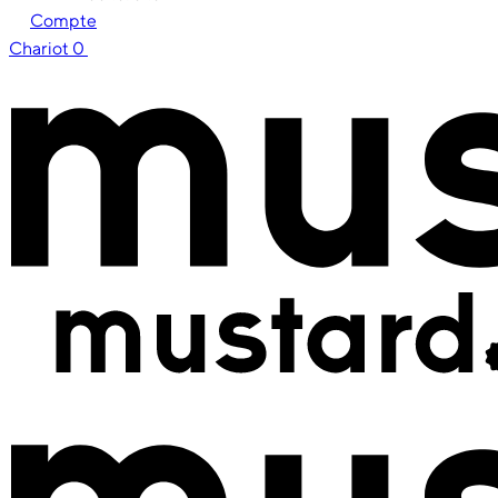
Compte
Chariot
0