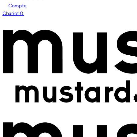
Compte
Chariot
0