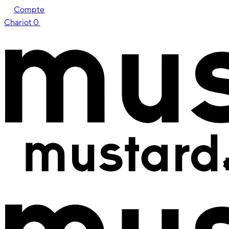
Compte
Chariot
0