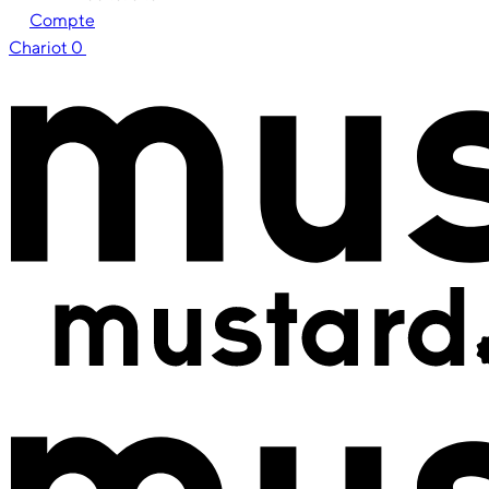
Compte
Chariot
0