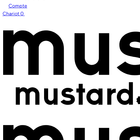
Compte
Chariot
0