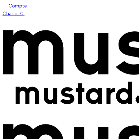
Compte
Chariot
0