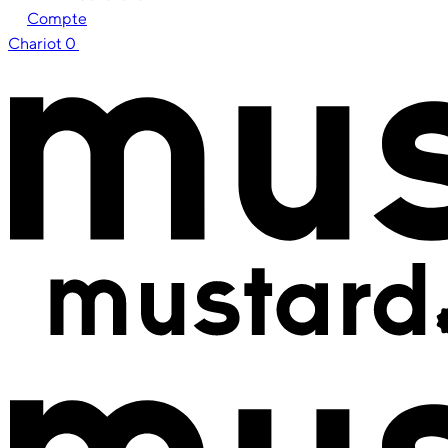
Compte
Chariot
0