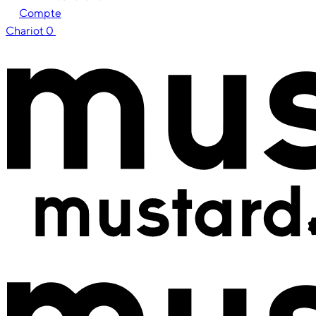
Compte
Chariot
0