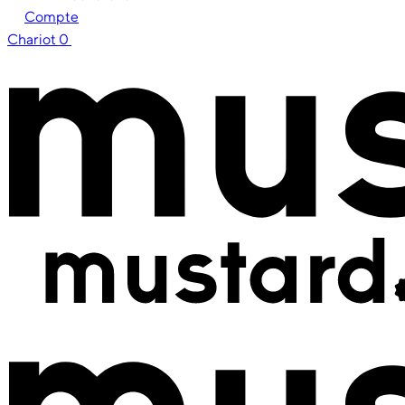
Compte
Chariot
0